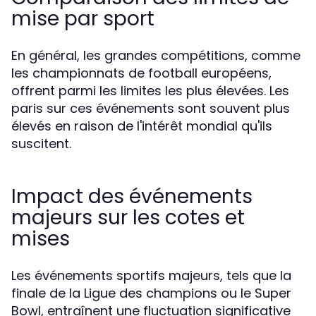
mise par sport
En général, les grandes compétitions, comme
les championnats de football européens,
offrent parmi les limites les plus élevées. Les
paris sur ces événements sont souvent plus
élevés en raison de l'intérêt mondial qu'ils
suscitent.
Impact des événements
majeurs sur les cotes et
mises
Les événements sportifs majeurs, tels que la
finale de la Ligue des champions ou le Super
Bowl, entraînent une fluctuation significative