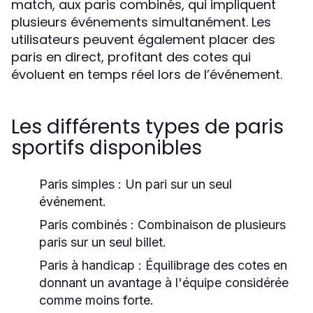
match, aux paris combinés, qui impliquent
plusieurs événements simultanément. Les
utilisateurs peuvent également placer des
paris en direct, profitant des cotes qui
évoluent en temps réel lors de l’événement.
Les différents types de paris
sportifs disponibles
Paris simples :
Un pari sur un seul
événement.
Paris combinés :
Combinaison de plusieurs
paris sur un seul billet.
Paris à handicap :
Équilibrage des cotes en
donnant un avantage à l'équipe considérée
comme moins forte.