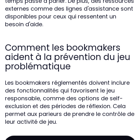
temps passé à parier. De plus, des ressources
externes comme des lignes d'assistance sont
disponibles pour ceux qui ressentent un
besoin d'aide.
Comment les bookmakers
aident à la prévention du jeu
problématique
Les bookmakers réglementés doivent inclure
des fonctionnalités qui favorisent le jeu
responsable, comme des options de self-
exclusion et des périodes de réflexion. Cela
permet aux parieurs de prendre le contrôle de
leur activité de jeu.