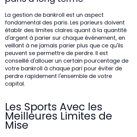
La gestion de bankroll est un aspect
fondamental des paris. Les parieurs doivent
établir des limites claires quant à la quantité
d'argent à parier sur chaque événement, en
veillant à ne jamais parier plus que ce qu'ils
peuvent se permettre de perdre. Il est
conseillé d'allouer un certain pourcentage de
votre bankroll à chaque pari pour éviter de
perdre rapidement l'ensemble de votre
capital.
Les Sports Avec les
Meilleures Limites de
Mise