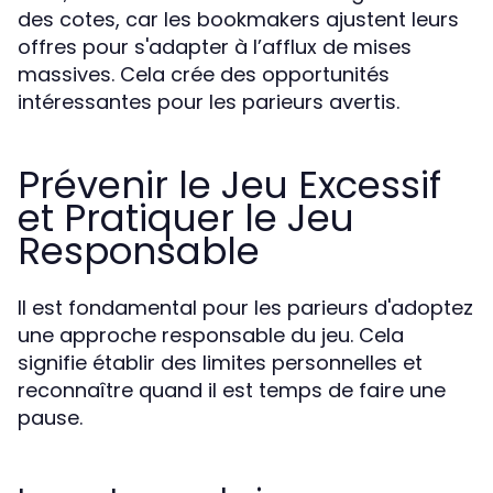
des cotes, car les bookmakers ajustent leurs
offres pour s'adapter à l’afflux de mises
massives. Cela crée des opportunités
intéressantes pour les parieurs avertis.
Prévenir le Jeu Excessif
et Pratiquer le Jeu
Responsable
Il est fondamental pour les parieurs d'adoptez
une approche responsable du jeu. Cela
signifie établir des limites personnelles et
reconnaître quand il est temps de faire une
pause.