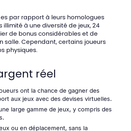
ges par rapport à leurs homologues
illimité à une diversité de jeux, 24
icier de bonus considérables et de
n salle. Cependant, certains joueurs
os physiques.
argent réel
 joueurs ont la chance de gagner des
rt aux jeux avec des devises virtuelles.
une large gamme de jeux, y compris des
s.
eux ou en déplacement, sans la