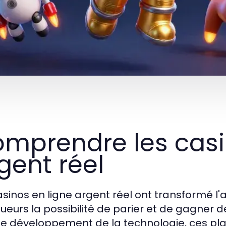
mprendre les casi
gent réel
asinos en ligne argent réel ont transformé l'a
oueurs la possibilité de parier et de gagner de
le développement de la technologie, ces plat