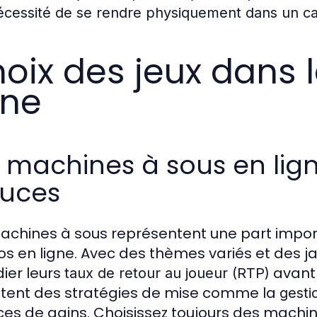
écessité de se rendre physiquement dans un ca
oix des jeux dans 
gne
 machines à sous en ligne
tuces
achines à sous représentent une part importa
os en ligne. Avec des thèmes variés et des jac
dier leurs
avant 
taux de retour au joueur (RTP)
itent des stratégies de mise comme la
gesti
es de gains. Choisissez toujours des machin