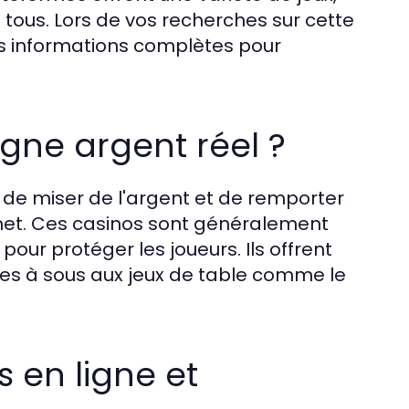
ous. Lors de vos recherches sur cette
es informations complètes pour
igne argent réel ?
 de miser de l'argent et de remporter
rnet. Ces casinos sont généralement
pour protéger les joueurs. Ils offrent
nes à sous aux jeux de table comme le
s en ligne et