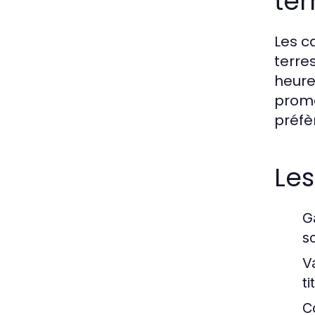
ter
Les c
terres
heure
promo
préfè
Les
Ga
s
V
t
C