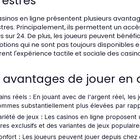
restres
asinos en ligne présentent plusieurs avanta
tres. Principalement, ils permettent un accès 
s sur 24. De plus, les joueurs peuvent bénéf
tions qui ne sont pas toujours disponibles e
rent l'expérience tactile et sociale des casin
 avantages de jouer en 
ins réels :
En jouant avec de l'argent réel, les
ommes substantiellement plus élevées par rappo
ariété de jeux :
Les casinos en ligne proposent 
itres exclusifs et des variantes de jeux populaire
onfort :
Les joueurs peuvent jouer depuis chez 