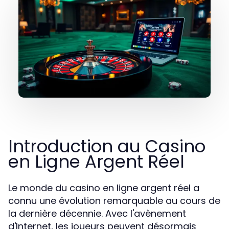
Introduction au Casino
en Ligne Argent Réel
Le monde du casino en ligne argent réel a
connu une évolution remarquable au cours de
la dernière décennie. Avec l'avènement
d'Internet, les joueurs peuvent désormais