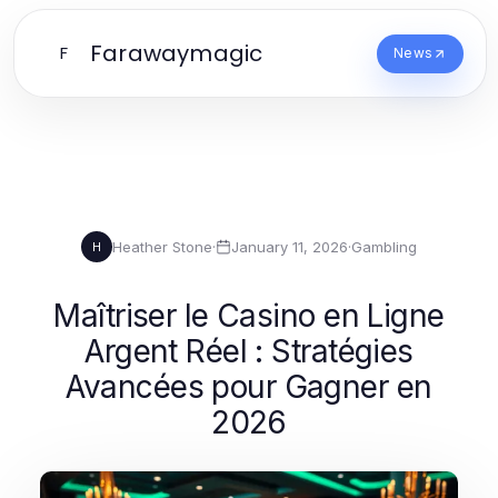
Farawaymagic
F
News
Heather Stone
·
January 11, 2026
·
Gambling
H
Maîtriser le Casino en Ligne
Argent Réel : Stratégies
Avancées pour Gagner en
2026