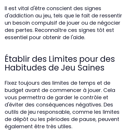
Il est vital d'être conscient des signes
d'addiction au jeu, tels que le fait de ressentir
un besoin compulsif de jouer ou de négocier
des pertes. Reconnaître ces signes tôt est
essentiel pour obtenir de l'aide.
Établir des Limites pour des
Habitudes de Jeu Saines
Fixez toujours des limites de temps et de
budget avant de commencer à jouer. Cela
vous permettra de garder le contrôle et
d'éviter des conséquences négatives. Des
outils de jeu responsable, comme les limites
de dépôt ou les périodes de pause, peuvent
également être très utiles.