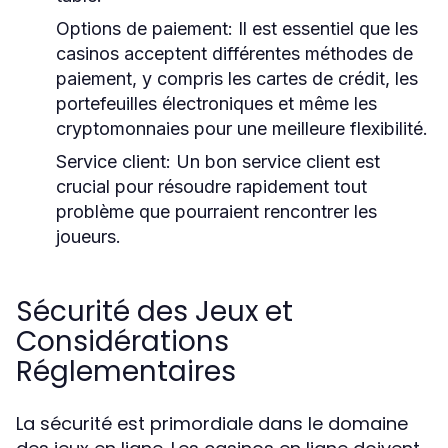
Options de paiement
: Il est essentiel que les
casinos acceptent différentes méthodes de
paiement, y compris les cartes de crédit, les
portefeuilles électroniques et même les
cryptomonnaies pour une meilleure flexibilité.
Service client
: Un bon service client est
crucial pour résoudre rapidement tout
problème que pourraient rencontrer les
joueurs.
Sécurité des Jeux et
Considérations
Réglementaires
La sécurité est primordiale dans le domaine