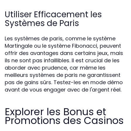
Utiliser Efficacement les
Systèmes de Paris
Les systèmes de paris, comme le système
Martingale ou le système Fibonacci, peuvent
offrir des avantages dans certains jeux, mais
ils ne sont pas infaillibles. Il est crucial de les
aborder avec prudence, car même les
meilleurs systèmes de paris ne garantissent
pas de gains sûrs. Testez-les en mode démo
avant de vous engager avec de l'argent réel.
Explorer les Bonus et
Promotions des Casinos