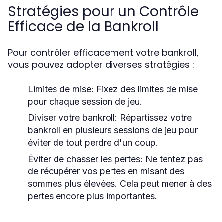
Stratégies pour un Contrôle
Efficace de la Bankroll
Pour contrôler efficacement votre bankroll,
vous pouvez adopter diverses stratégies :
Limites de mise
: Fixez des limites de mise
pour chaque session de jeu.
Diviser votre bankroll
: Répartissez votre
bankroll en plusieurs sessions de jeu pour
éviter de tout perdre d'un coup.
Éviter de chasser les pertes
: Ne tentez pas
de récupérer vos pertes en misant des
sommes plus élevées. Cela peut mener à des
pertes encore plus importantes.