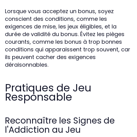
Lorsque vous acceptez un bonus, soyez
conscient des conditions, comme les
exigences de mise, les jeux éligibles, et la
durée de validité du bonus. Évitez les pièges
courants, comme les bonus à trop bonnes
conditions qui apparaissent trop souvent, car
ils peuvent cacher des exigences
déraisonnables.
Pratiques de Jeu
Responsable
Reconnaître les Signes de
l'Addiction au Jeu