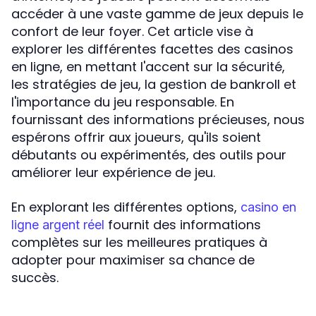
accéder à une vaste gamme de jeux depuis le
confort de leur foyer. Cet article vise à
explorer les différentes facettes des casinos
en ligne, en mettant l'accent sur la sécurité,
les stratégies de jeu, la gestion de bankroll et
l'importance du jeu responsable. En
fournissant des informations précieuses, nous
espérons offrir aux joueurs, qu'ils soient
débutants ou expérimentés, des outils pour
améliorer leur expérience de jeu.
En explorant les différentes options,
casino en
fournit des informations
ligne argent réel
complètes sur les meilleures pratiques à
adopter pour maximiser sa chance de
succès.