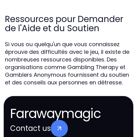
Ressources pour Demander
de l'Aide et du Soutien
Si vous ou quelqu'un que vous connaissez
éprouve des difficultés avec le jeu, il existe de
nombreuses ressources disponibles. Des
organisations comme Gambling Therapy et
Gamblers Anonymous fournissent du soutien
et des conseils aux personnes en détresse.
Farawaymagic
Contact us