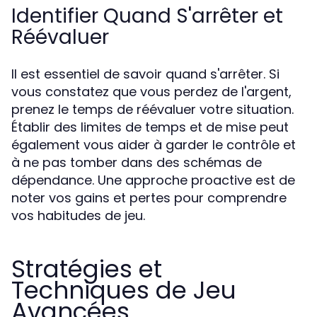
Identifier Quand S'arrêter et
Réévaluer
Il est essentiel de savoir quand s'arrêter. Si
vous constatez que vous perdez de l'argent,
prenez le temps de réévaluer votre situation.
Établir des limites de temps et de mise peut
également vous aider à garder le contrôle et
à ne pas tomber dans des schémas de
dépendance. Une approche proactive est de
noter vos gains et pertes pour comprendre
vos habitudes de jeu.
Stratégies et
Techniques de Jeu
Avancées