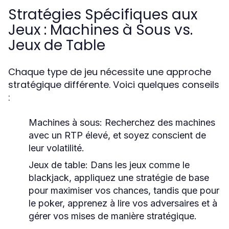
Stratégies Spécifiques aux
Jeux : Machines à Sous vs.
Jeux de Table
Chaque type de jeu nécessite une approche
stratégique différente. Voici quelques conseils
:
Machines à sous
: Recherchez des machines
avec un RTP élevé, et soyez conscient de
leur volatilité.
Jeux de table
: Dans les jeux comme le
blackjack, appliquez une stratégie de base
pour maximiser vos chances, tandis que pour
le poker, apprenez à lire vos adversaires et à
gérer vos mises de manière stratégique.