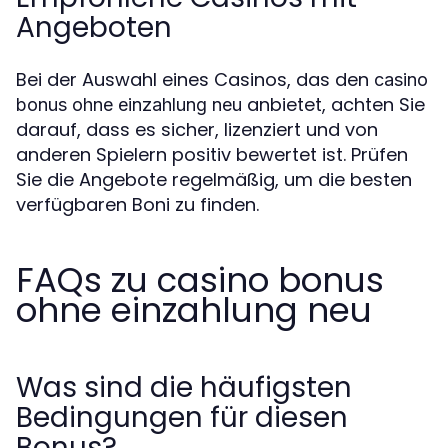
Angeboten
Bei der Auswahl eines Casinos, das den
casino
anbietet, achten Sie
bonus ohne einzahlung neu
darauf, dass es sicher, lizenziert und von
anderen Spielern positiv bewertet ist. Prüfen
Sie die Angebote regelmäßig, um die besten
verfügbaren Boni zu finden.
FAQs zu casino bonus
ohne einzahlung neu
Was sind die häufigsten
Bedingungen für diesen
Bonus?