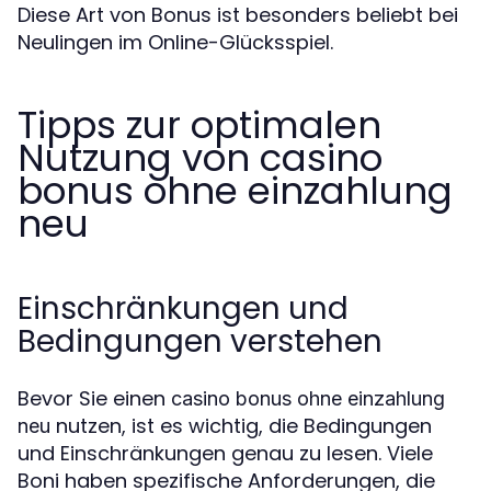
Diese Art von Bonus ist besonders beliebt bei
Neulingen im Online-Glücksspiel.
Tipps zur optimalen
Nutzung von casino
bonus ohne einzahlung
neu
Einschränkungen und
Bedingungen verstehen
Bevor Sie einen
casino bonus ohne einzahlung
nutzen, ist es wichtig, die Bedingungen
neu
und Einschränkungen genau zu lesen. Viele
Boni haben spezifische Anforderungen, die