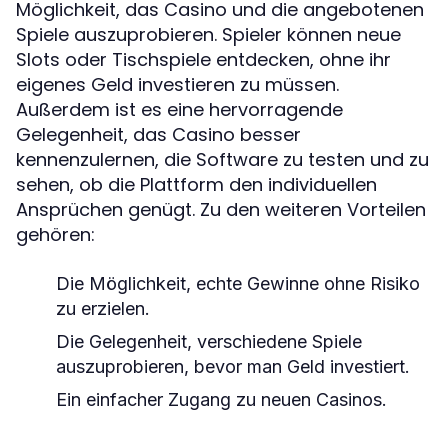
Möglichkeit, das Casino und die angebotenen
Spiele auszuprobieren. Spieler können neue
Slots oder Tischspiele entdecken, ohne ihr
eigenes Geld investieren zu müssen.
Außerdem ist es eine hervorragende
Gelegenheit, das Casino besser
kennenzulernen, die Software zu testen und zu
sehen, ob die Plattform den individuellen
Ansprüchen genügt. Zu den weiteren Vorteilen
gehören:
Die Möglichkeit, echte Gewinne ohne Risiko
zu erzielen.
Die Gelegenheit, verschiedene Spiele
auszuprobieren, bevor man Geld investiert.
Ein einfacher Zugang zu neuen Casinos.