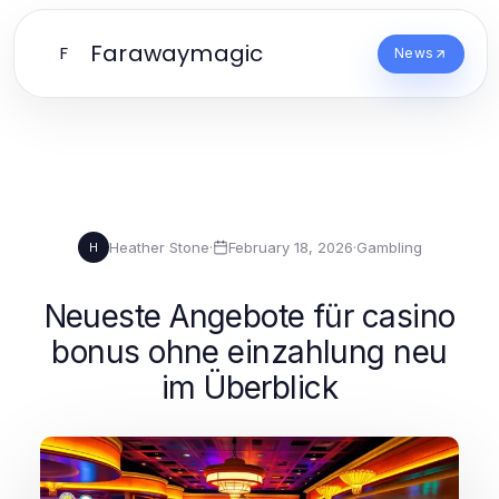
Farawaymagic
F
News
Heather Stone
·
February 18, 2026
·
Gambling
H
Neueste Angebote für casino
bonus ohne einzahlung neu
im Überblick