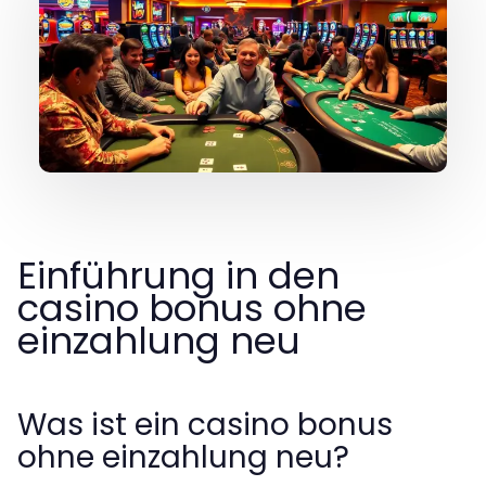
Einführung in den
casino bonus ohne
einzahlung neu
Was ist ein casino bonus
ohne einzahlung neu?