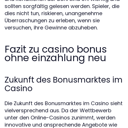
sollten sorgfältig gelesen werden. Spieler, die
dies nicht tun, riskieren, unangenehme
Überraschungen zu erleben, wenn sie
versuchen, ihre Gewinne abzuheben.
Fazit zu casino bonus
ohne einzahlung neu
Zukunft des Bonusmarktes im
Casino
Die Zukunft des Bonusmarktes im Casino sieht
vielversprechend aus. Da der Wettbewerb
unter den Online-Casinos zunimmt, werden
innovative und ansprechende Angebote wie