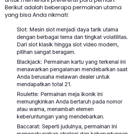
Berikut adalah beberapa permainan utama
yang bisa Anda nikmati:
Slot:
Mesin slot menjadi daya tarik utama
dengan berbagai tema dan tingkat volatilitas.
Dari slot klasik hingga slot video modern,
pilihan sangat beragam.
Blackjack:
Permainan kartu yang terkenal ini
menawarkan pengalaman mendebarkan saat
Anda berusaha melawan dealer untuk
mendapatkan total 21.
Roulette:
Permainan meja ikonik ini
memungkinkan Anda bertaruh pada nomor
atau warna, menambah elemen
keberuntungan yang mendebarkan.
Baccarat:
Seperti judulnya, permainan ini
menggabungkan strategi dan keberuntungan,