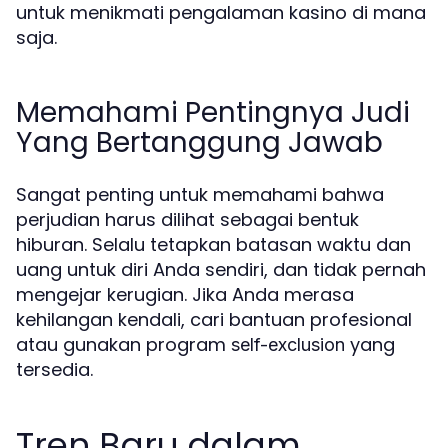
untuk menikmati pengalaman kasino di mana
saja.
Memahami Pentingnya Judi
Yang Bertanggung Jawab
Sangat penting untuk memahami bahwa
perjudian harus dilihat sebagai bentuk
hiburan. Selalu tetapkan batasan waktu dan
uang untuk diri Anda sendiri, dan tidak pernah
mengejar kerugian. Jika Anda merasa
kehilangan kendali, cari bantuan profesional
atau gunakan program
yang
self-exclusion
tersedia.
Tren Baru dalam