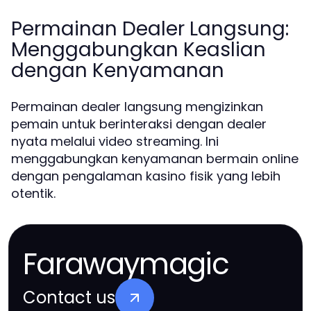
Permainan Dealer Langsung:
Menggabungkan Keaslian
dengan Kenyamanan
Permainan dealer langsung mengizinkan
pemain untuk berinteraksi dengan dealer
nyata melalui video streaming. Ini
menggabungkan kenyamanan bermain online
dengan pengalaman kasino fisik yang lebih
otentik.
Farawaymagic
Contact us