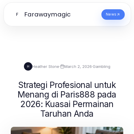
Farawaymagic
F
News
Heather Stone
·
March 2, 2026
·
Gambling
H
Strategi Profesional untuk
Menang di Paris888 pada
2026: Kuasai Permainan
Taruhan Anda