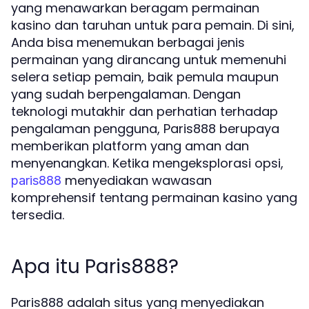
yang menawarkan beragam permainan
kasino dan taruhan untuk para pemain. Di sini,
Anda bisa menemukan berbagai jenis
permainan yang dirancang untuk memenuhi
selera setiap pemain, baik pemula maupun
yang sudah berpengalaman. Dengan
teknologi mutakhir dan perhatian terhadap
pengalaman pengguna, Paris888 berupaya
memberikan platform yang aman dan
menyenangkan. Ketika mengeksplorasi opsi,
menyediakan wawasan
paris888
komprehensif tentang permainan kasino yang
tersedia.
Apa itu Paris888?
Paris888 adalah situs yang menyediakan