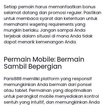
Setiap pemain harus memanfaatkan bonus
selamat datang dan promosi reguler. Pastikan
untuk membaca syarat dan ketentuan untuk
memahami
yang
wagering requirements
mungkin berlaku. Jangan sampai Anda
terjebak dalam situasi di mana Anda tidak
dapat menarik kemenangan Anda.
Permain Mobile: Bermain
Sambil Bepergian
Paris888 memiliki platform yang responsif
memungkinkan Anda bermain dari ponsel
atau tablet. Permainan yang dioptimalkan
untuk perangkat mobile menyediakan kontrol
sentuh yang intuitif, dan memungkinkan Anda