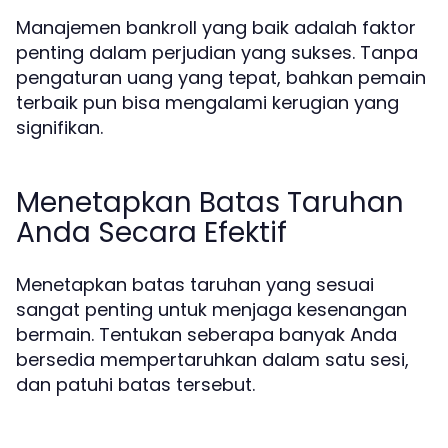
Manajemen bankroll yang baik adalah faktor
penting dalam perjudian yang sukses. Tanpa
pengaturan uang yang tepat, bahkan pemain
terbaik pun bisa mengalami kerugian yang
signifikan.
Menetapkan Batas Taruhan
Anda Secara Efektif
Menetapkan batas taruhan yang sesuai
sangat penting untuk menjaga kesenangan
bermain. Tentukan seberapa banyak Anda
bersedia mempertaruhkan dalam satu sesi,
dan patuhi batas tersebut.